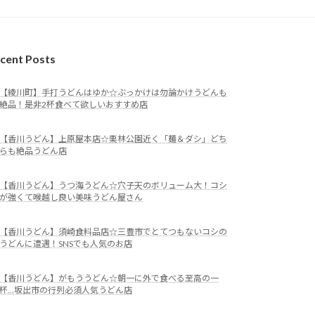
cent Posts
【綾川町】手打うどんはゆか☆ぶっかけは勿論かけうどんも
絶品！是非2杯食べて欲しいおすすめ店
【香川うどん】上原屋本店☆栗林公園近く「麺＆ダシ」どち
らも絶品うどん店
【香川うどん】うつ海うどん☆穴子天のボリューム大！コシ
が強くて喉越し良い美味うどん屋さん
【香川うどん】須崎食料品店☆三豊市でとてつもないコシの
うどんに遭遇！SNSでも人気のお店
【香川うどん】がもううどん☆朝一に外で食べる至高の一
杯…坂出市の行列必須人気うどん店