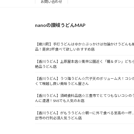
お問い合わせ
nanoの讃岐うどんMAP
【綾川町】手打うどんはゆか☆ぶっかけは勿論かけうどんも
品！是非2杯食べて欲しいおすすめ店
【香川うどん】上原屋本店☆栗林公園近く「麺＆ダシ」どち
絶品うどん店
【香川うどん】うつ海うどん☆穴子天のボリューム大！コシ
くて喉越し良い美味うどん屋さん
【香川うどん】須崎食料品店☆三豊市でとてつもないコシの
んに遭遇！SNSでも人気のお店
【香川うどん】がもううどん☆朝一に外で食べる至高の一杯
出市の行列必須人気うどん店