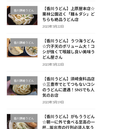
【香川うどん】上原屋本店☆
香川讃岐うどん
栗林公園近く「麺＆ダシ」ど
ちらも絶品うどん店
2023年5月22日
【香川うどん】うつ海うどん
香川讃岐うどん
☆穴子天のボリューム大！コ
シが強くて喉越し良い美味う
どん屋さん
2023年5月22日
【香川うどん】須崎食料品店
香川讃岐うどん
☆三豊市でとてつもないコシ
のうどんに遭遇！SNSでも人
気のお店
2023年5月19日
【香川うどん】がもううどん
香川讃岐うどん
☆朝一に外で食べる至高の一
杯…坂出市の行列必須人気う