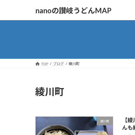
コ
ナ
nanoの讃岐うどんMAP
ン
ビ
テ
ゲ
ン
ー
ツ
シ
へ
ョ
ス
ン
キ
に
ッ
移
TOP
ブログ
綾川町
プ
動
綾川町
【綾
綾川町
んも