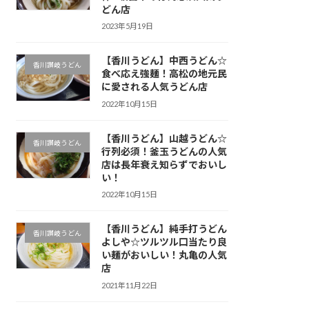
どん店
2023年5月19日
【香川うどん】中西うどん☆
香川讃岐うどん
食べ応え強麺！高松の地元民
に愛される人気うどん店
2022年10月15日
【香川うどん】山越うどん☆
香川讃岐うどん
行列必須！釜玉うどんの人気
店は長年衰え知らずでおいし
い！
2022年10月15日
【香川うどん】純手打うどん
香川讃岐うどん
よしや☆ツルツル口当たり良
い麺がおいしい！丸亀の人気
店
2021年11月22日