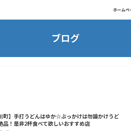
ホームペ
ブログ
川町】手打うどんはゆか☆ぶっかけは勿論かけうど
絶品！是非2杯食べて欲しいおすすめ店