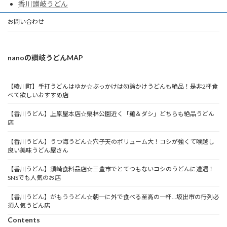
香川讃岐うどん
お問い合わせ
nanoの讃岐うどんMAP
【綾川町】手打うどんはゆか☆ぶっかけは勿論かけうどんも絶品！是非2杯食
べて欲しいおすすめ店
【香川うどん】上原屋本店☆栗林公園近く「麺＆ダシ」どちらも絶品うどん
店
【香川うどん】うつ海うどん☆穴子天のボリューム大！コシが強くて喉越し
良い美味うどん屋さん
【香川うどん】須崎食料品店☆三豊市でとてつもないコシのうどんに遭遇！
SNSでも人気のお店
【香川うどん】がもううどん☆朝一に外で食べる至高の一杯…坂出市の行列必
須人気うどん店
Contents