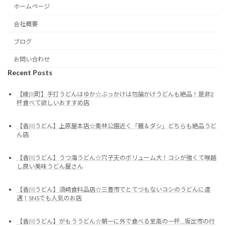
ホームページ
会社概要
ブログ
お問い合わせ
Recent Posts
【綾川町】手打うどんはゆか☆ぶっかけは勿論かけうどんも絶品！是非2
杯食べて欲しいおすすめ店
【香川うどん】上原屋本店☆栗林公園近く「麺＆ダシ」どちらも絶品うど
ん店
【香川うどん】うつ海うどん☆穴子天のボリューム大！コシが強くて喉越
し良い美味うどん屋さん
【香川うどん】須崎食料品店☆三豊市でとてつもないコシのうどんに遭
遇！SNSでも人気のお店
【香川うどん】がもううどん☆朝一に外で食べる至高の一杯…坂出市の行