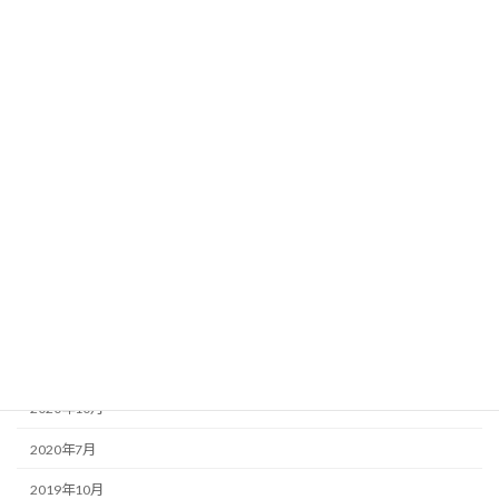
カテゴリー
綾川町
香川讃岐うどん
アーカイブ
2023年9月
2023年5月
2022年10月
2021年11月
2020年10月
2020年7月
2019年10月